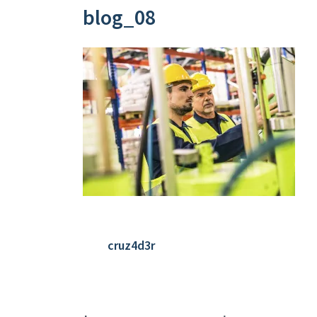
blog_08
cruz4d3r