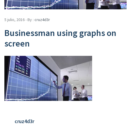
5 julio, 2016 - By :
cruz4d3r
Businessman using graphs on
screen
cruz4d3r