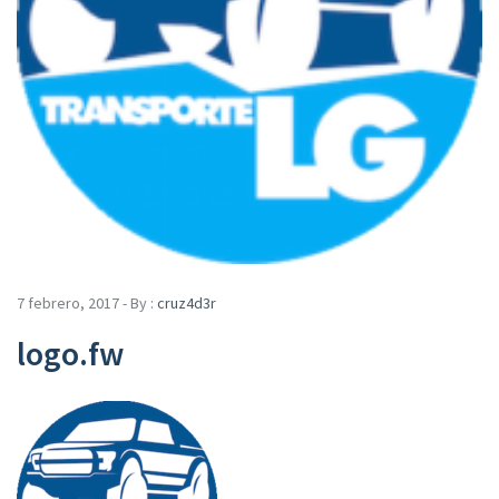
7 febrero, 2017 - By :
cruz4d3r
logo.fw